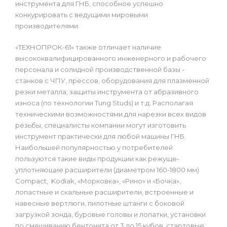
инструмента для ГНБ, способное успешно
конкурировать с ведущими мировыми
производителями.
«ТЕХНОПРОК-61» также отличает наличие
высококвалифицированного инженерного и рабочего
персонала и солидной производственной базы -
станков с ЧПУ, прессов, оборудования для плазменной
резки металла, защиты инструмента от абразивного
износа (по технологии Tung Studs) и т.д. Располагая
техническими возможностями для нарезки всех видов
резьбы, специалисты компании могут изготовить
инструмент практически для любой машины ГНБ.
Наибольшей популярностью у потребителей
пользуются такие виды продукции как режуще-
уплотняющие расширители (диаметром 160-1800 мм)
Compact, Kodiak, «Морковка», «Рино» и «Бочка»,
лопастные и скальные расширители, встроенные и
навесные вертлюги, пилотные штанги с боковой
загрузкой зонда, буровые головы и лопатки, установки
по смешиванию бентонита от 3 до 15 кубов, стартовые