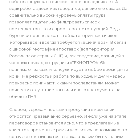
наблюдающуюся в течение шести последних лет. А
ведь работа здесь, как говорится, далеко «не сахар». Да,
сравнительно высокий уровень оплаты труда
позволяет тщательно фильтровать список
претендентов. Но и спрос – соответствующий. Ведь
буровики принадлежат к той категории заказчиков,
которым все и всегда требуется «еще вчера». В связи
с широкой географией поставок (вся территория
России плюс страны СНГ) и, как следствие, разницей в
часовых поясах, сотрудники «ТЕХНОПРОК-61»
принимают заказы и консультирует в любое время дня и
ночи. Не редкость и работа по выходным дням – здесь
прекрасно понимают, к каким последствиям может
привести отсутствие того или иного инструмента на
объекте ГНБ.
Словом, к срокам поставки продукции в компании
относятся чрезвычайно серьезно. И если уже на этапе
переговоров становится ясно, что в предлагаемые
клиентом временные рамки уложиться невозможно, то
сразу же отказываются от заказа, каким бы выгодным