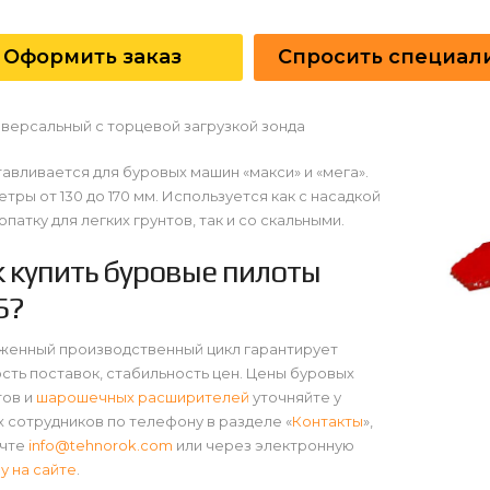
Оформить заказ
Спросить специал
иверсальный с торцевой загрузкой зонда
авливается для буровых машин «макси» и «мега».
тры от 130 до 170 мм. Используется как с насадкой
опатку для легких грунтов, так и со скальными.
к купить буровые пилоты
Б?
женный производственный цикл гарантирует
сть поставок, стабильность цен. Цены буровых
тов и
шарошечных расширителей
уточняйте у
 сотрудников по телефону в разделе «
Контакты
»,
очте
info@tehnorok.com
или через электронную
у на сайте
.