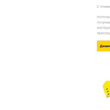
2. Унив
Использ
посред
инстру
присое
Диам