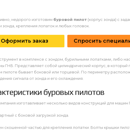
ивно, недорого изготовим
буровой пилот
(корпус зонда) с за
и зонда, крепления лопаток и любых головок.
Оформить заказ
Спросить специал
струмент в комплексе с зондом, бурильными лопатками, либо н
ы ГНБ. Представляет собой цилиндрический корпус, в который п
м пилоте бывает боковой или торцевой. По периметру располо
ения сигнала от зонда и его охлаждения.
актеристики буровых пилотов
мпания изготавливает несколько видов конструкций для машин 
дартный с боковой загрузкой зонда.
н скошенной частью для крепления лопатки. Болты крышки пило