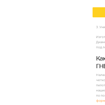
3. Ун
Изгот
Диаме
под л
Ка
ГН
Нала
четко
пило
наших
по п
форм