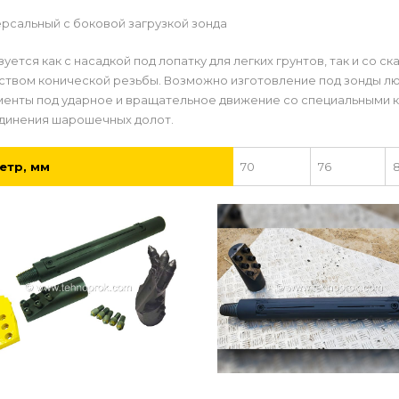
ерсальный с боковой загрузкой зонда
уется как с насадкой под лопатку для легких грунтов, так и со с
ством конической резьбы. Возможно изготовление под зонды л
менты под ударное и вращательное движение со специальными 
динения шарошечных долот.
етр, мм
70
76