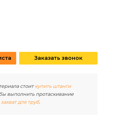
иста
Заказать звонок
териала стоит
купить штанги
тобы выполнить протаскивание
захват для труб
.