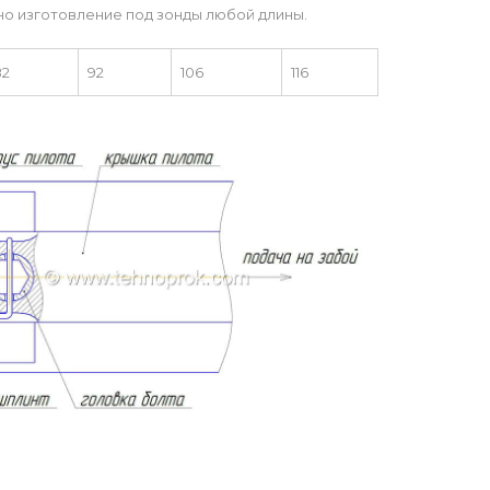
о изготовление под зонды любой длины.
82
92
106
116