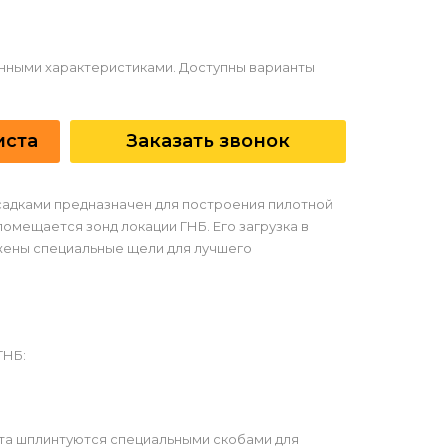
данными характеристиками. Доступны варианты
иста
Заказать звонок
асадками предназначен для построения пилотной
омещается зонд локации ГНБ. Его загрузка в
жены специальные щели для лучшего
ГНБ:
та шплинтуются специальными скобами для