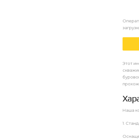
Операт
загрузк
Этот ин
скважин
бурово
прохожд
Хар
Наша ко
1. Стан
Оснаще