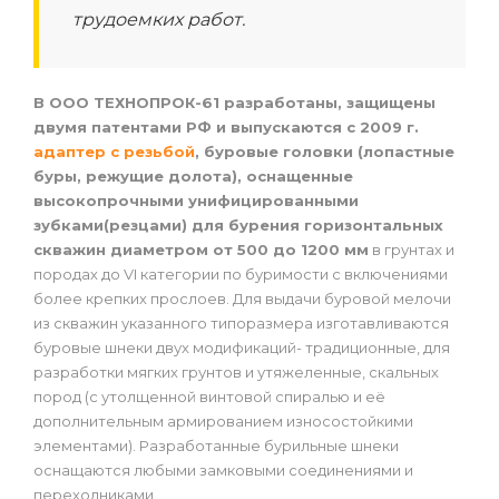
трудоемких работ.
В ООО ТЕХНОПРОК-61 разработаны, защищены
двумя патентами РФ и выпускаются с 2009 г.
адаптер с резьбой
, буровые головки (лопастные
буры, режущие долота), оснащенные
высокопрочными унифицированными
зубками(резцами) для бурения горизонтальных
скважин диаметром от 500 до 1200 мм
в грунтах и
породах до VI категории по буримости с включениями
более крепких прослоев. Для выдачи буровой мелочи
из скважин указанного типоразмера изготавливаются
буровые шнеки двух модификаций- традиционные, для
разработки мягких грунтов и утяжеленные, скальных
пород (с утолщенной винтовой спиралью и её
дополнительным армированием износостойкими
элементами). Разработанные бурильные шнеки
оснащаются любыми замковыми соединениями и
переходниками.