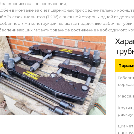
бразованию очагов напряжения;
добен в монтаже за счет шарнирных присоединительных кронштей
ибо 2х стяжных винтов (ТК-16) с внешней стороны одной из держа
собенностями конструкции являются подвижные рабочие губки,
беспечивающих гарантированное достижение необходимого кр
Хара
труб
Парам
Габари
держав
Масса, 
Крутящ
раскруч
Диамет
раскру