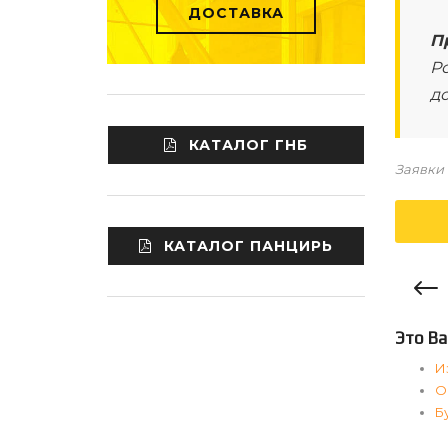
ДОСТАВКА
П
Ро
д
КАТАЛОГ ГНБ
Заявки 
КАТАЛОГ ПАНЦИРЬ
Это Ва
И
О
Б