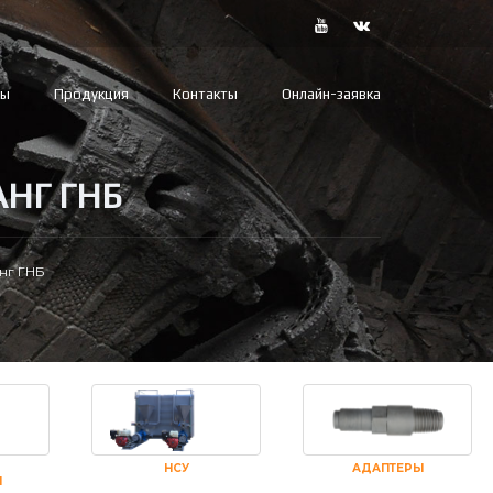
вы
Продукция
Контакты
Онлайн-заявка
НГ ГНБ
нг ГНБ
НСУ
АДАПТЕРЫ
И