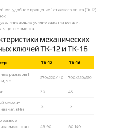
нов, удобное вращение 1 стяжного винта (ТК-12)
вок;
 увеличивающие усилие зажатия детали,
утящего момента.
ктеристики механических
ных ключей ТК-12 и ТК-16
етр
ТК-12
ТК-16
тные размеры 1
570х220х140
700х250х150
ки, мм
кг
30
45
ий момент
12
16
ивания, кНм
р замков
чиваемых штанг,
48-90
80-140