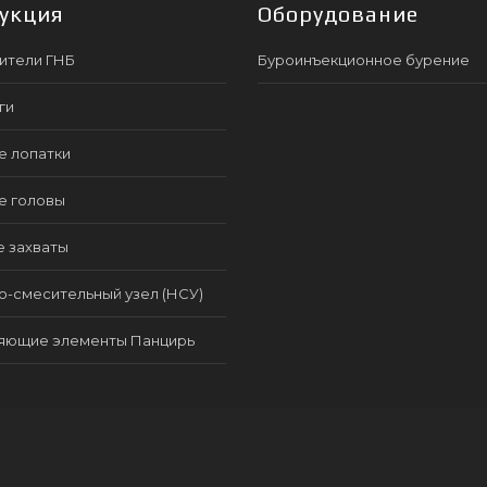
укция
Оборудование
ители ГНБ
Буроинъекционное бурение
ги
е лопатки
е головы
е захваты
-смесительный узел (НСУ)
яющие элементы Панцирь