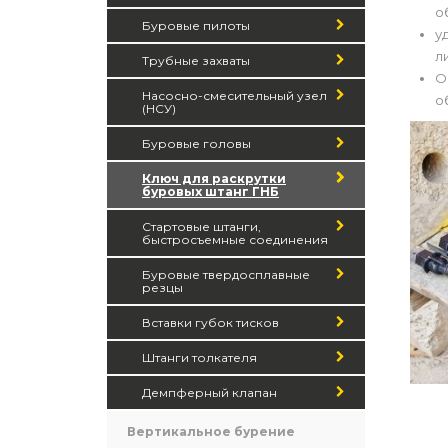
о
Буровые пилоты
у
л
Трубные захваты
О
Насосно-смесительный узел
о
(НСУ)
Буровые головы
Ключ для раскрутки
буровых штанг ГНБ
Стартовые штанги,
быстросъемные соединения
Буровые твердосплавные
резцы
Вставки губок тисков
Штанги толкателя
Демпферный клапан
Вертикальное бурение