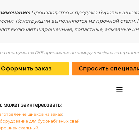
римечание:
Производство и продажа буровых шнек
ссии. Конструкции выполняются из прочной стали. 
олот включает шарошечные, лопастные, алмазные ин
на инструменты ГНБ принимаем по номеру телефона со страницы
Оформить заказ
Спросить специал
с может заинтересовать:
зготовление шнеков на заказ
;
борудование для буронабивных свай
;
урошнек скальный
.