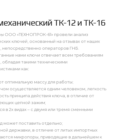
механический ТК-12 и ТК-16
ы ООО «ТЕХНОПРОК-61» провели анализ
ских ключей, основанный на отзывах от наших
, непосредственно операторов ГНБ.
танные нами ключи отвечает всем требованиям
, обладая такими техническими
истиками как:
т оптимальную массу для работы;
чом осуществляется одним человеком, легкость
ость принципа действия ключа, в отличие от
еющих цепной зажим;
я в 2х видах – с двумя или тремя сменными
д может поставить отдельно;
ной державки, в отличие от литых импортных
ваются микропоры, приводящие в дальнейшем к