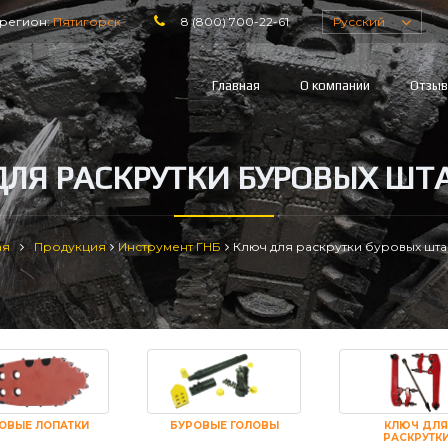
регион:
Пятигорск
8 (800) 700-22-61
Русский
Главная
О компании
Отзы
ДЛЯ РАСКРУТКИ БУРОВЫХ ШТА
ая
Продукция
Инструмент ГНБ
Ключ для раскрутки буровых шта
ОВЫЕ ЛОПАТКИ
БУРОВЫЕ ГОЛОВЫ
КЛЮЧ ДЛЯ
РАСКРУТК