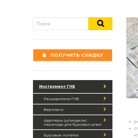
ПОЛУЧИТЬ СКИДКУ
Инструмент ГНБ
Расширители ГНБ
Вертлюги
Адаптеры (шпиндели)
р
переходы для буровых штанг
о
к
Буровые лопатки