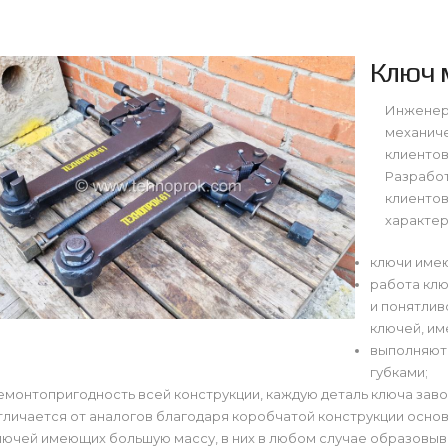
Ключ 
Инженер
механиче
клиентов
Разрабо
клиентов
характер
ключи имею
работа клю
и понятлив
ключей, им
выполняютс
губками;
емонтопригодность всей конструкции, каждую деталь ключа заво
тличается от аналогов благодаря коробчатой конструкции основ
лючей имеющих большую массу, в них в любом случае образовы