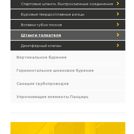
Стартовые штанги, быстросъемные соединения
Буровые твердосплавные резцы
Вставки губок тисков
Штанги толкателя
Демпферный клапан
Вертикальное бурение
Горизонтальное шнековое бурение
Санация трубопроводов
Упрочняющие элементы Панцирь