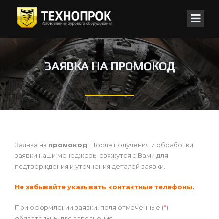
ЗАЯВКА НА ПРОМОКОД
Заявка на
промокод
. После получения и обработки
заявки наши менеджеры свяжутся с Вами для
подтверждения и уточнения деталей заявки.
Не забывайте указывать контактные телефоны.
При оформлении заявки, поля отмеченные (
*
)
обязательны для заполнения.