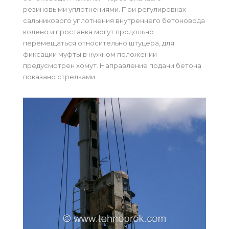
резиновыми уплотнениями. При регулировках
сальникового уплотнения внутреннего бетоновода
колено и проставка могут продольно
перемещаться относительно штуцера, для
фиксации муфты в нужном положении
предусмотрен хомут. Направление подачи бетона
показано стрелками.