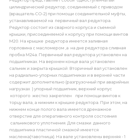
Редуктор представляет собой одноступенчатый
цилиндрический редуктор, соединяемый с приводом
(вращатель СО-2) при помощи соединительной муфты,
устанавливаемой на первичный вал редуктора.
Редуктор состоит из сварного корпуса и съемной
крышки, присоединяемой к корпусу при помощи винтов
М20. На крышке редуктора имеется заливная
горловина с масломером ,а на дне редуктора сливная
пробка М24а. Первичный вал редуктора установлен на
подшипниках. На верхнем конце вала установлен
сальник и закрыта крышкой. Вторичный вал установлен
на радиально-упорных подшипниках и в верхней части
содержит дополнительно (разгрузочный при аварийных
нагрузках ) упорный подшипник, верхний корпус
которого жестко закреплен при помощи винтов к
торцу вала, а нижним к крышке редуктора. При этом, на
нижнем конце полого вала имеется дренажное
отверстие для оперативного контроля состояния
сальникового уплотнения. Для смазки данного
подшипника пластичной смазкой имеется
масленка(тавотница). На вале установлены верхняя - 1