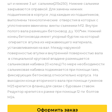
шт и нижние 3 шт. сальники(215х250). Нижние сальники
закрываются оправкой. Для замены нижних
подшипников в корпусе ,под каждым из подшипников,
выполнены технологические отверстия в которых с
уплотнением ввинчены винты-съемники М12. Внутри
полого вала размещен бетоновод д.у. 100*мм. Нижний
конец бетоновода имеет упорный буртик на который
опирается втулка из нержавеющего материала,
устанавливаемая на вал. Между наружной
поверхностью втулки и внутренней поверхностью вала
в специальной круговой впадине размещается
сальниковая набивка (13 колец).По мере необходимости
сальниковая набивка поджимается при помощи гаек,
фиксирующих бетоновод относительно корпуса. На
выходном конце вторичного вала при помощи гуженов
М25 крепится фланец для связи с буровым ставом.
Редуктор крепится к рамке при помощи 12-ти болтов
М24.
Оформить заказ