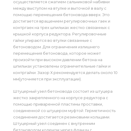
осуществляется сжатием сальниковой набивки
между выступом на втулке и выточкой в валу с
помощью перемещения бетоновода вверх. Это
достигается вращением регулировочных гаек и
контргаек на трех шпильках жестко связанных с
крышкой корпуса редуктора. Регулировочные
гайки упираются во втулки связанные с
бетоноводом. Для ограничения излишнего
перемещения бетоновода, которое может
произойти при высоком давлении бетона на
шпильках установлены ограничительные гайки и
контргайки. Зазор Х рекомендуется делать около 10
мм(уточняется при эксплуатации).
Штуцерный узел бетоновода состоит из штуцера
жестко закрепленного на корпусе редуктора с
помощью приваренной пластины проставки,
соединенной со штуцером муфтой. Герметичность
соединения достигается резиновыми кольцами.
Штуцерный узел соединен с внутренним
бетоноводом коленом через фланцы с