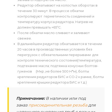
Редуктор обкатывают на холостых оборотах в
течение 30 минут. В процессе обкатки
контролируют герметичность соединений и
температуру корпуса редуктора. Нагрев не
должен превышать +65ºС.
После обкатки масло сливают и заливают
свежее.
В дальнейшем редуктор обкатывается в течении
20 часов в производственных условиях без
перегрузок с обязательными перерывами для
контроля технического состояния(температура,
подтекание масла; подтяжка конусных болтов-
гуженов (Мкр.,не более 500 Н*м), болты
крепления редукторов БИС и СО-2 к рамке, болты
крепления крышки редуктора БИС и т.д.)
Примечание:
В наличии или под
заказ
присоединительная резьба
для
надежного сцепления труб с разным